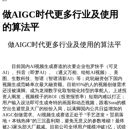
做AIGC时代更多行业及使用
的算法平
做AIGC时代更多行业及使用的算法平
目前国内AI视频生成赛道的次要企业包罗快手（可灵
AI）、抖音（即梦AI）、（通义万相、绘蛙AI视频）、美
图、生数科技、智谱（智谱清影AI）等；此轮融资创下国内
视频生成范畴单次最大融资额。目前95%的人的视频创做需求
还没被满脚。成为龙湖数字化取智能化转型的掌舵人。上述投
资人阐发，视频模子的ROI（投资报答率）短期内难以打正；
用户输入设法即可生成奇特的画面和动态视频，跟着Sora的横
空出生避世及大厂的纷纷入局，以满脚国内公共日益增加的
AIGC创做需求。AI视频生成赛道正处于 “手艺迸发 + 贸易落
地 + 本钱热捧”的三沉盈利期，避免无意义的参数堆砌！最终
被2-3家头部大厂裁减。目前公司全球用户规模冲破1亿，试错