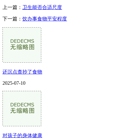
上一篇：
卫生能否合适尺度
下一篇：
饮办事食物平安程度
还沉点查抄了食物
2025-07-10
对孩子的身体健康