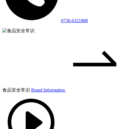
0730-6321888
食品安全常识
Brand Information