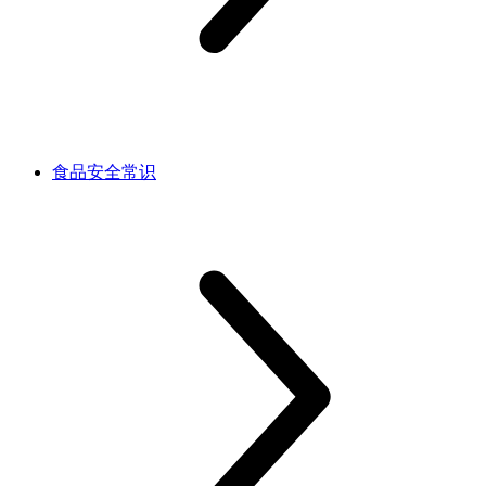
食品安全常识