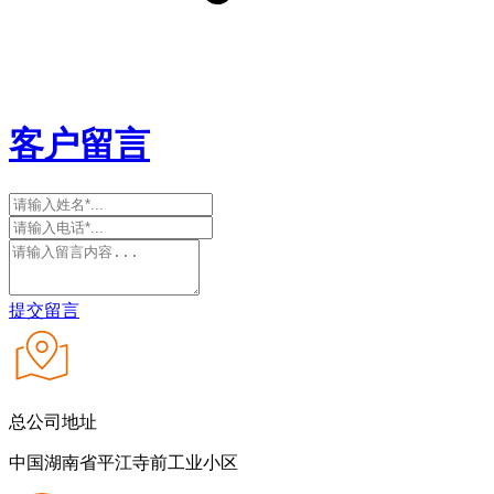
客户留言
提交留言
总公司地址
中国湖南省平江寺前工业小区