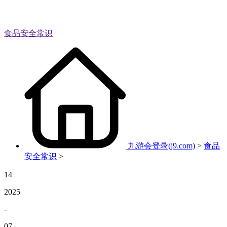
食品安全常识
九游会登录(j9.com)
>
食品
安全常识
>
14
2025
-
07