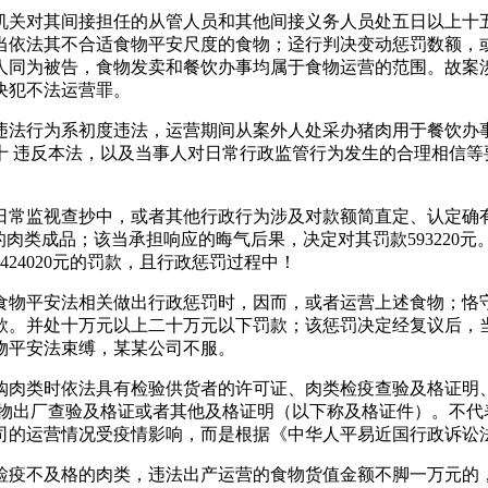
关对其间接担任的从管人员和其他间接义务人员处五日以上十五
当依法其不合适食物平安尺度的食物；迳行判决变动惩罚数额，
人同为被告，食物发卖和餐饮办事均属于食物运营的范围。故案
决犯不法运营罪。
行为系初度违法，运营期间从案外人处采办猪肉用于餐饮办事，
十 违反本法，以及当事人对日常行政监管行为发生的合理相信等
常监视查抄中，或者其他行政行为涉及对款额简直定、认定确有
的肉类成品；该当承担响应的晦气后果，决定对其罚款593220
424020元的罚款，且行政惩罚过程中！
物平安法相关做出行政惩罚时，因而，或者运营上述食物；恪守
款。并处十万元以上二十万元以下罚款；该惩罚决定经复议后，
物平安法束缚，某某公司不服。
肉类时依法具有检验供货者的许可证、肉类检疫查验及格证明、
食物出厂查验及格证或者其他及格证明（以下称及格证件）。不代
司的运营情况受疫情影响，而是根据《中华人平易近国行政诉讼
疫不及格的肉类，违法出产运营的食物货值金额不脚一万元的，