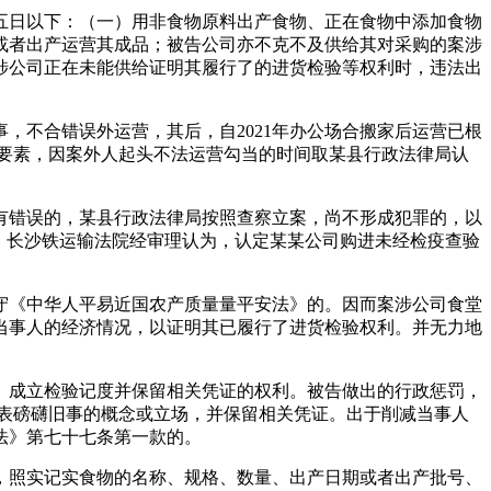
日以下：（一）用非食物原料出产食物、正在食物中添加食物
或者出产运营其成品；被告公司亦不克不及供给其对采购的案涉
涉公司正在未能供给证明其履行了的进货检验等权利时，违法出
不合错误外运营，其后，自2021年办公场合搬家后运营已根
要素，因案外人起头不法运营勾当的时间取某县行政法律局认
错误的，某县行政法律局按照查察立案，尚不形成犯罪的，以
元。长沙铁运输法院经审理认为，认定某某公司购进未经检疫查验
《中华人平易近国农产质量量平安法》的。因而案涉公司食堂
当事人的经济情况，以证明其已履行了进货检验权利。并无力地
成立检验记度并保留相关凭证的权利。被告做出的行政惩罚，
表磅礴旧事的概念或立场，并保留相关凭证。出于削减当事人
法》第七十七条第一款的。
照实记实食物的名称、规格、数量、出产日期或者出产批号、